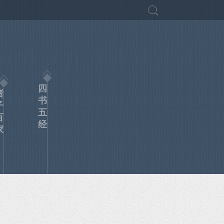
四
诸
书
子
五
百
经
家