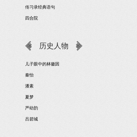
传习录经典语句
四合院
历史人物
儿子眼中的林徽因
秦怡
潘素
夏梦
严幼韵
吕碧城