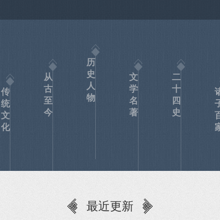
历
史
从
文
二
人
古
学
十
传
物
至
名
四
统
今
著
史
文
化
最近更新