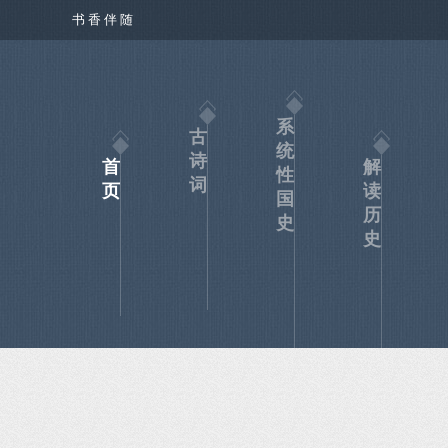
书 香 伴 随
系
古
统
诗
首
解
性
词
页
读
国
历
史
史