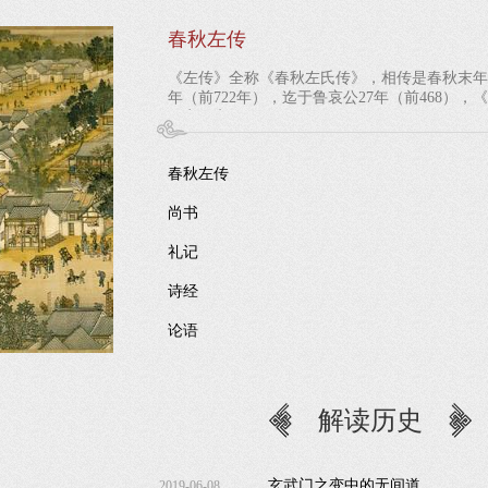
春秋左传
《左传》全称《春秋左氏传》，相传是春秋末
年（前722年），迄于鲁哀公27年（前468
王室的衰微，...
春秋左传
尚书
礼记
诗经
论语
解读历史
玄武门之变中的无间道
2019-06-08